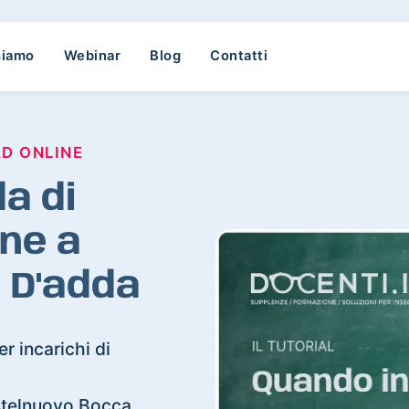
siamo
Webinar
Blog
Contatti
AD ONLINE
a di
ne a
 D'adda
r incarichi di
Castelnuovo Bocca