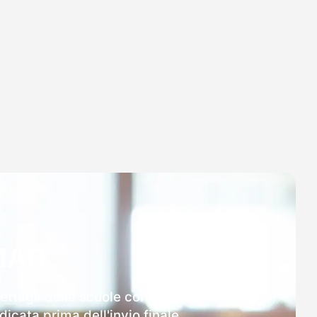
MAD
ttagli delle scuole contattate.
icata prima dell'invio finale.