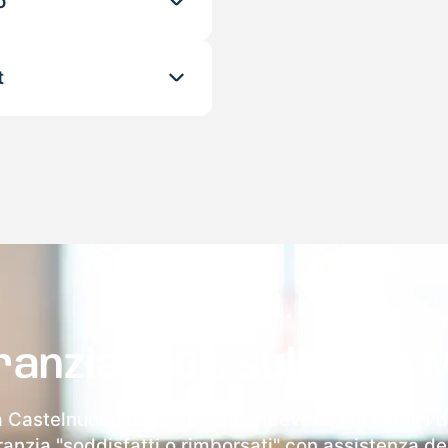
o
t
ranzia 100% sulla tua 
a Castelnuovo Bocca D'adda riceverai via email i de
aranzia "soddisfatti o rimborsati" con assistenza ded