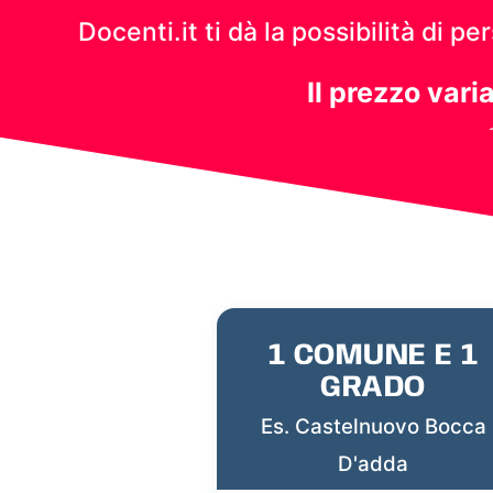
Docenti.it ti dà la possibilità di 
Il prezzo vari
1 COMUNE E 1
GRADO
Es. Castelnuovo Bocca
D'adda