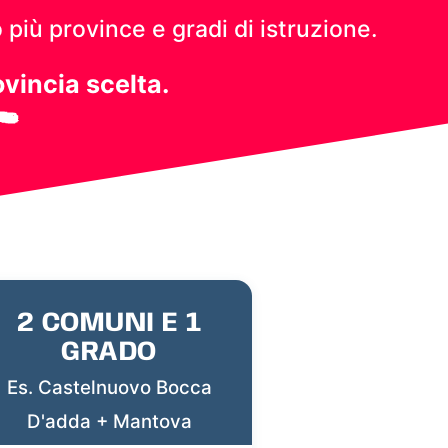
 più province e gradi di istruzione.
ovincia scelta.
2 COMUNI E 1
GRADO
Es. Castelnuovo Bocca
D'adda + Mantova