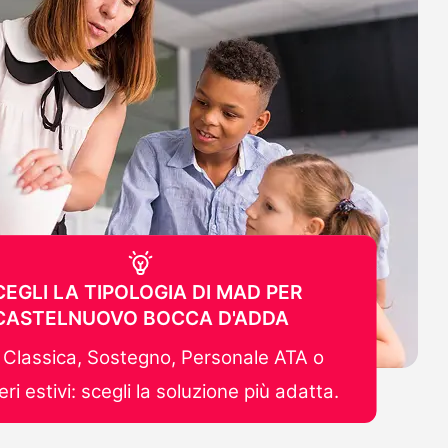
CEGLI LA TIPOLOGIA DI MAD PER
CASTELNUOVO BOCCA D'ADDA
Classica, Sostegno, Personale ATA o
ri estivi: scegli la soluzione più adatta.