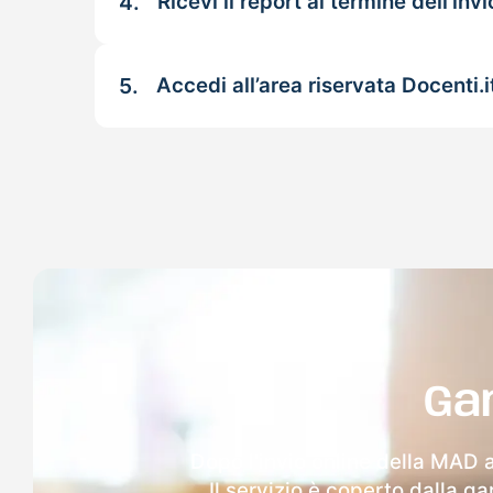
4.
Ricevi il report al termine dell'invi
5.
Accedi all’area riservata Docenti.i
Ga
Dopo l'invio online della MAD 
Il servizio è coperto dalla g