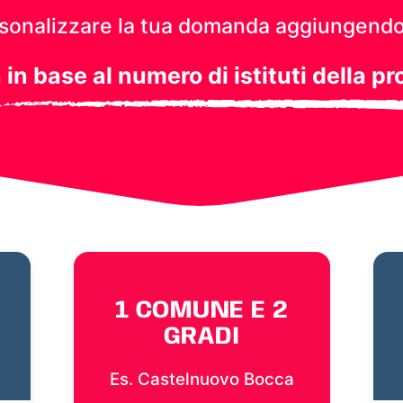
personalizzare la tua domanda aggiungendo
a in base al numero di istituti della pr
1 COMUNE E 2
GRADI
Es. Castelnuovo Bocca