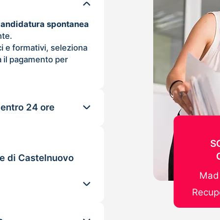
candidatura spontanea
nte.
ci e formativi, seleziona
 il pagamento per
 entro 24 ore
S
le di Castelnuovo
Mad 
Recupe