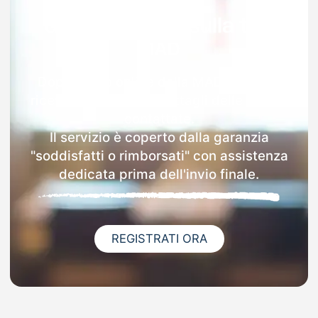
Garanzia 100% sulla tua
MAD
Dopo l'invio online della MAD a Castro
riceverai via email i dettagli delle scuole
contattate.
Il servizio è coperto dalla garanzia
"soddisfatti o rimborsati" con assistenza
dedicata prima dell'invio finale.
REGISTRATI ORA