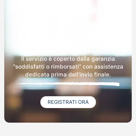
Garanzia 100% sulla tua
MAD
Dopo l'invio online della MAD a
Cellamare riceverai via email i dettagli
delle scuole contattate.
Il servizio è coperto dalla garanzia
"soddisfatti o rimborsati" con assistenza
dedicata prima dell'invio finale.
REGISTRATI ORA