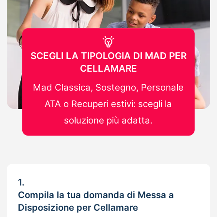
SCEGLI LA TIPOLOGIA DI MAD PER
CELLAMARE
Mad Classica, Sostegno, Personale
ATA o Recuperi estivi: scegli la
soluzione più adatta.
1.
Compila la tua domanda di Messa a
Disposizione per Cellamare