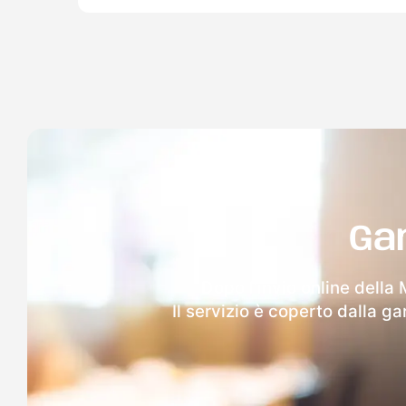
Ga
Dopo l'invio online della
Il servizio è coperto dalla g