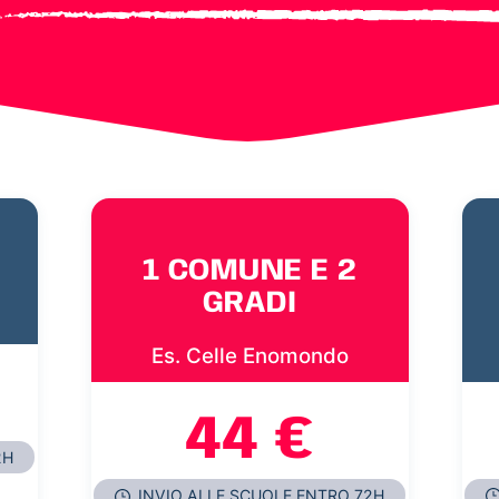
1 COMUNE E 2
GRADI
Es. Celle Enomondo
44 €
2H
INVIO ALLE SCUOLE ENTRO 72H