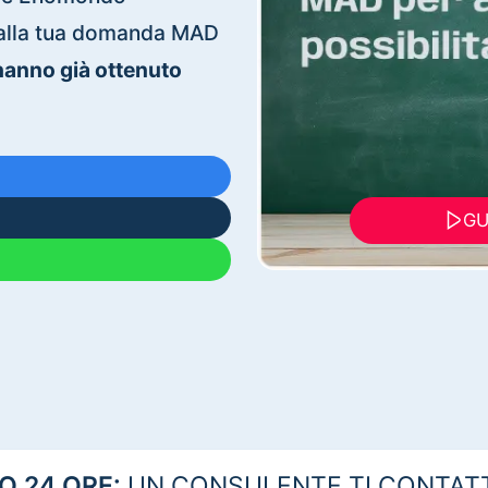
ti alla tua domanda MAD
 hanno già ottenuto
GU
 24 ORE:
UN CONSULENTE TI CONTAT