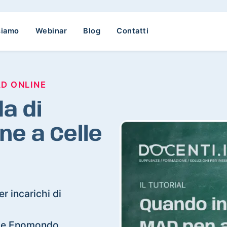
siamo
Webinar
Blog
Contatti
AD ONLINE
a di
ne a Celle
r incarichi di
Celle Enomondo