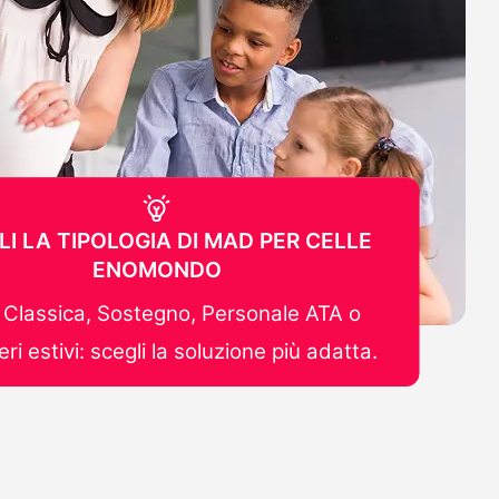
LI LA TIPOLOGIA DI MAD PER CELLE
ENOMONDO
Classica, Sostegno, Personale ATA o
ri estivi: scegli la soluzione più adatta.