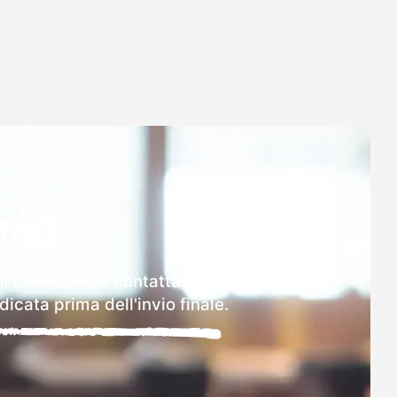
MAD
i delle scuole contattate.
icata prima dell'invio finale.