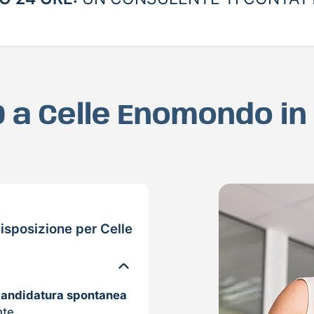
D a Celle Enomondo i
isposizione per Celle
candidatura spontanea
nte.