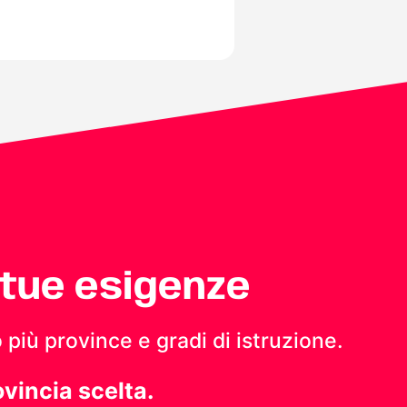
 tue esigenze
 più province e gradi di istruzione.
ovincia scelta.