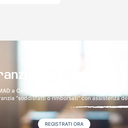
ranzia 100% sulla tua 
 MAD a Celle Enomondo riceverai via email i dettagl
aranzia "soddisfatti o rimborsati" con assistenza ded
REGISTRATI ORA