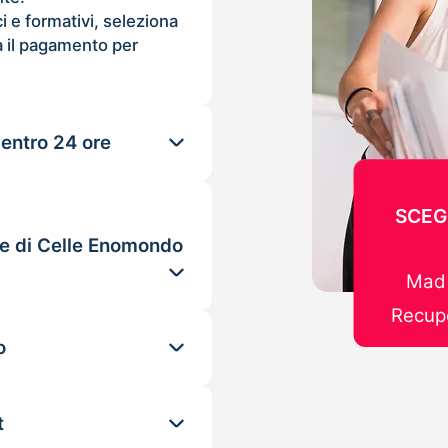
ci e formativi, seleziona
 il pagamento per
 entro 24 ore
SCEG
le di Celle Enomondo
Mad 
Recupe
o
t