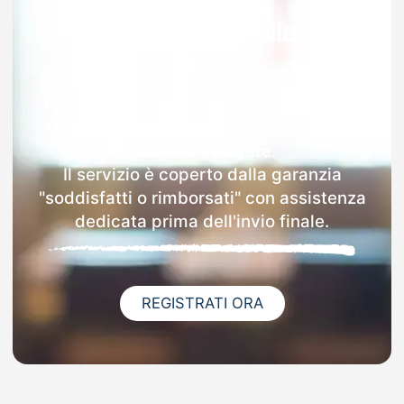
Garanzia 100% sulla tua
MAD
Dopo l'invio online della MAD a Cerreto
Grue riceverai via email i dettagli delle
scuole contattate.
Il servizio è coperto dalla garanzia
"soddisfatti o rimborsati" con assistenza
dedicata prima dell'invio finale.
REGISTRATI ORA