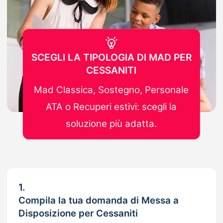
SCEGLI LA TIPOLOGIA DI MAD PER
CESSANITI
Mad Classica, Sostegno, Personale
ATA o Recuperi estivi: scegli la
soluzione più adatta.
1.
Compila la tua domanda di Messa a
Disposizione per Cessaniti