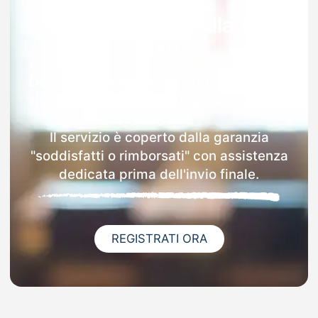
Garanzia 100% sulla tua
MAD
Dopo l'invio online della MAD a Cessaniti
riceverai via email i dettagli delle scuole
contattate.
Il servizio è coperto dalla garanzia
"soddisfatti o rimborsati" con assistenza
dedicata prima dell'invio finale.
REGISTRATI ORA