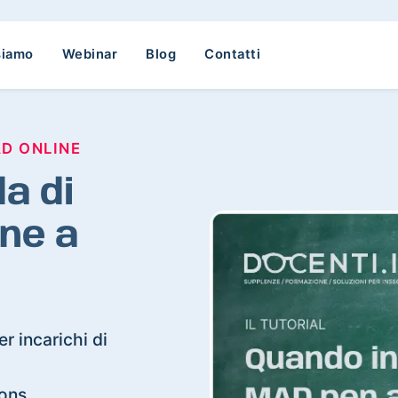
siamo
Webinar
Blog
Contatti
AD ONLINE
a di
ne a
r incarichi di
ions