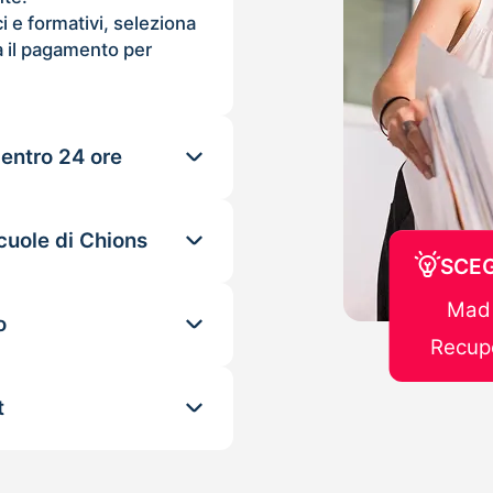
ci e formativi, seleziona
 il pagamento per
 entro 24 ore
cuole di Chions
SCEG
Mad 
o
Recupe
t