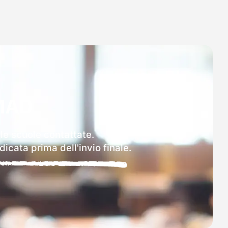
MAD
lle scuole contattate.
icata prima dell'invio finale.