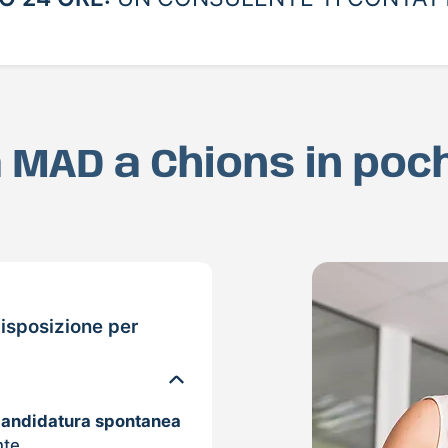
ua MAD a Chions in poc
isposizione per
candidatura spontanea
nte.