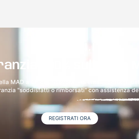
ranzia 100% sulla tua 
ella MAD a Chions riceverai via email i dettagli de
aranzia "soddisfatti o rimborsati" con assistenza ded
REGISTRATI ORA