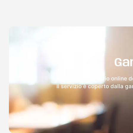
Ga
Dopo l'invio online d
Il servizio è coperto dalla g