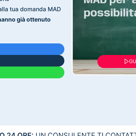
ti alla tua domanda MAD
 hanno già ottenuto
GU
 24 ORE:
UN CONSULENTE TI CONTAT