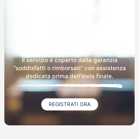
Garanzia 100% sulla tua
MAD
Dopo l'invio online della MAD a Cittadella
riceverai via email i dettagli delle scuole
contattate.
Il servizio è coperto dalla garanzia
"soddisfatti o rimborsati" con assistenza
dedicata prima dell'invio finale.
REGISTRATI ORA