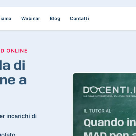
siamo
Webinar
Blog
Contatti
AD ONLINE
a di
ne a
r incarichi di
goleto