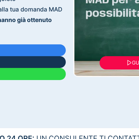
ti alla tua domanda MAD
 hanno già ottenuto
GU
 24 ORE:
UN CONSULENTE TI CONTAT