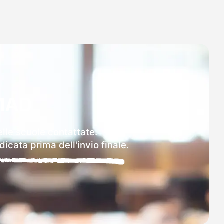
MAD
elle scuole contattate.
icata prima dell'invio finale.