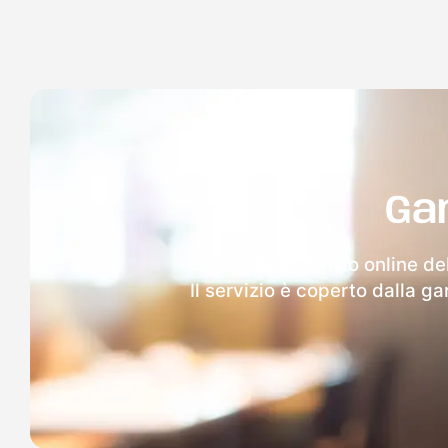
Ga
Dopo l'invio online de
Il servizio è coperto dalla g