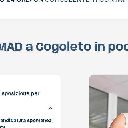
a MAD a Cogoleto in po
isposizione per
candidatura spontanea
nte.