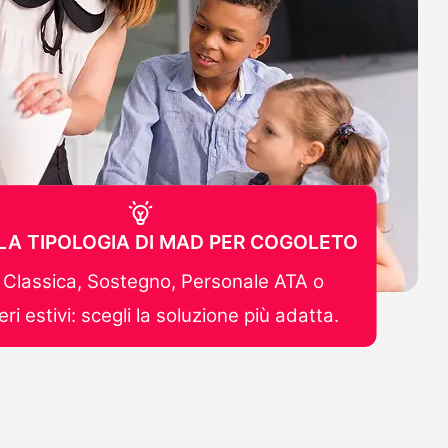
 LA TIPOLOGIA DI MAD PER COGOLETO
Classica, Sostegno, Personale ATA o
ri estivi: scegli la soluzione più adatta.