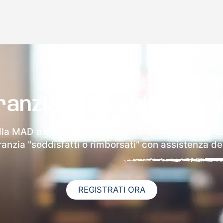
ranzia 100% sulla tua 
lla MAD a Cogoleto riceverai via email i dettagli d
aranzia "soddisfatti o rimborsati" con assistenza ded
REGISTRATI ORA