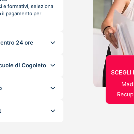
ci e formativi, seleziona
 il pagamento per
 entro 24 ore
cuole di Cogoleto
SCEGLI
Mad 
o
Recupe
t