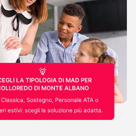
CEGLI LA TIPOLOGIA DI MAD PER
COLLOREDO DI MONTE ALBANO
Classica, Sostegno, Personale ATA o
ri estivi: scegli la soluzione più adatta.