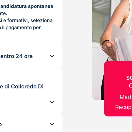
candidatura spontanea
nte.
ci e formativi, seleziona
 il pagamento per
 entro 24 ore
S
e di Colloredo Di
Mad 
Recupe
o