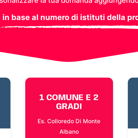
personalizzare la tua domanda aggiungendo
a in base al numero di istituti della pr
1 COMUNE E 2
GRADI
Es. Colloredo Di Monte
Albano