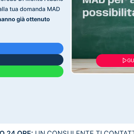
ti alla tua domanda MAD
 hanno già ottenuto
GU
 24 ORE:
UN CONSULENTE TI CONTAT