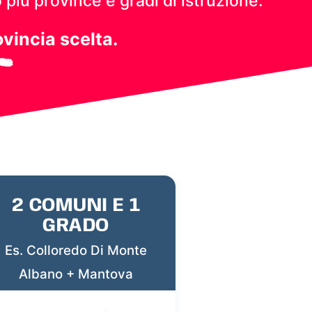
 più province e gradi di istruzione.
ovincia scelta.
2 COMUNI E 1
GRADO
Es. Colloredo Di Monte
Albano + Mantova