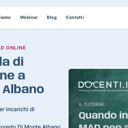
siamo
Webinar
Blog
Contatti
AD ONLINE
a di
ne a
 Albano
r incarichi di
olloredo Di Monte Albano