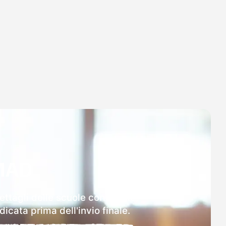
MAD
ettagli delle scuole contattate.
icata prima dell'invio finale.