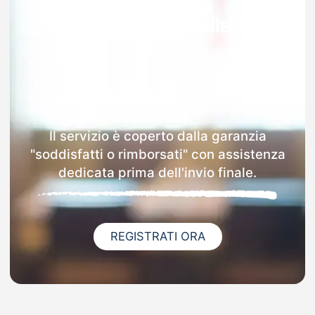
Garanzia 100% sulla tua
MAD
Dopo l'invio online della MAD a Comiso
riceverai via email i dettagli delle scuole
contattate.
Il servizio è coperto dalla garanzia
"soddisfatti o rimborsati" con assistenza
dedicata prima dell'invio finale.
REGISTRATI ORA