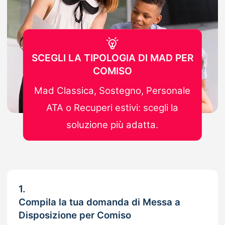
SCEGLI LA TIPOLOGIA DI MAD PER
COMISO
Mad Classica, Sostegno, Personale
ATA o Recuperi estivi: scegli la
soluzione più adatta.
1.
Compila la tua domanda di Messa a
Disposizione per Comiso