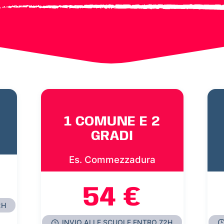
1 COMUNE E 2
GRADI
Es. Commezzadura
54 €
2H
INVIO ALLE SCUOLE ENTRO 72H