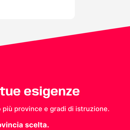
 tue esigenze
 più province e gradi di istruzione.
ovincia scelta.