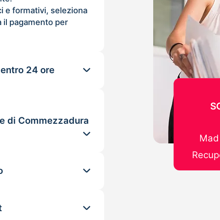
ci e formativi, seleziona
 il pagamento per
 entro 24 ore
S
ole di Commezzadura
Mad 
Recupe
o
t