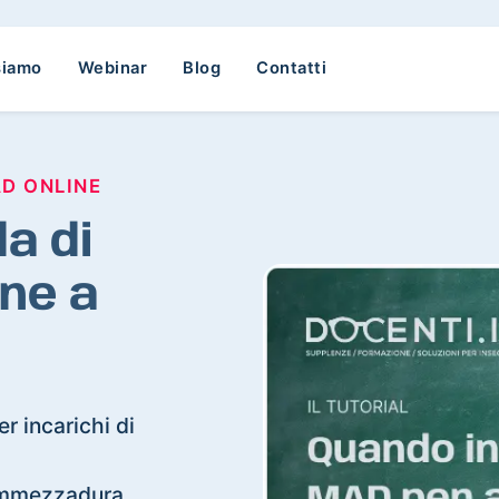
siamo
Webinar
Blog
Contatti
AD ONLINE
a di
ne a
r incarichi di
 Commezzadura