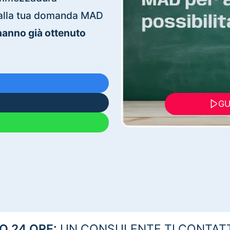
ti alla tua domanda MAD
 hanno già ottenuto
GU
 24 ORE:
UN CONSULENTE TI CONTAT