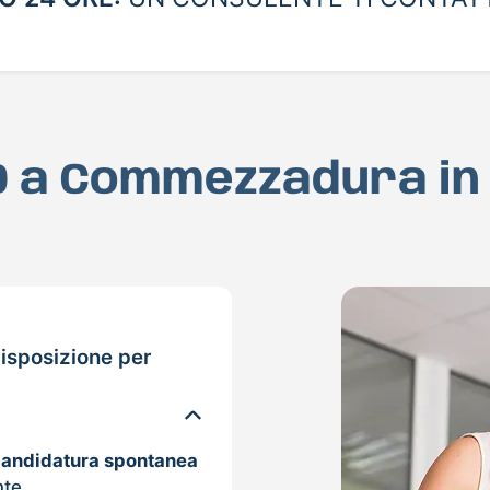
AD a Commezzadura in
isposizione per
candidatura spontanea
nte.