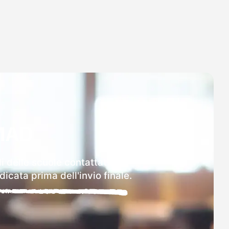
MAD
i delle scuole contattate.
icata prima dell'invio finale.