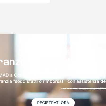
ranzia 100% sulla tua 
 MAD a Commezzadura riceverai via email i dettagl
aranzia "soddisfatti o rimborsati" con assistenza ded
REGISTRATI ORA