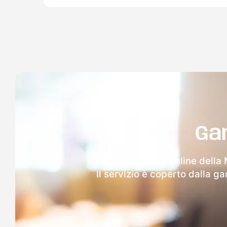
Ga
Dopo l'invio online della
Il servizio è coperto dalla g