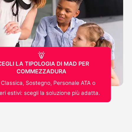
CEGLI LA TIPOLOGIA DI MAD PER
COMMEZZADURA
Classica, Sostegno, Personale ATA o
ri estivi: scegli la soluzione più adatta.