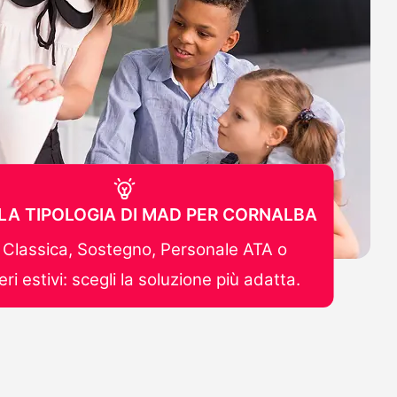
 LA TIPOLOGIA DI MAD PER CORNALBA
Classica, Sostegno, Personale ATA o
ri estivi: scegli la soluzione più adatta.