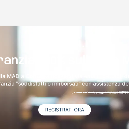
ranzia 100% sulla tua 
lla MAD a Cornalba riceverai via email i dettagli d
aranzia "soddisfatti o rimborsati" con assistenza ded
REGISTRATI ORA