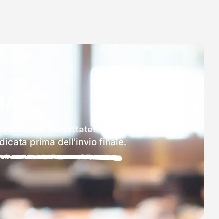
MAD
elle scuole contattate.
icata prima dell'invio finale.