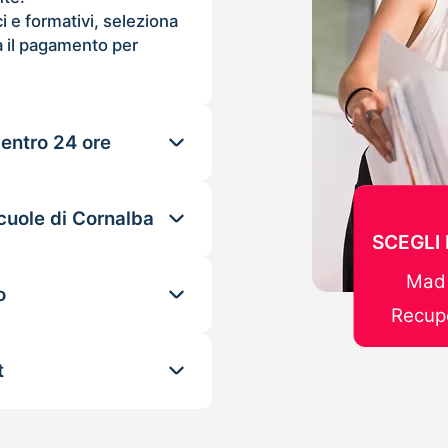
ci e formativi, seleziona
 il pagamento per
 entro 24 ore
cuole di Cornalba
SCEGLI
Mad 
o
Recupe
t