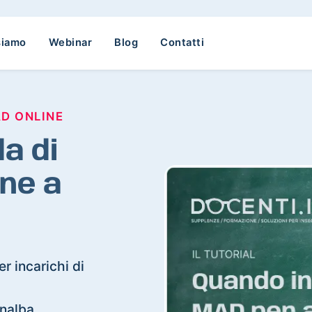
siamo
Webinar
Blog
Contatti
AD ONLINE
a di
ne a
r incarichi di
rnalba