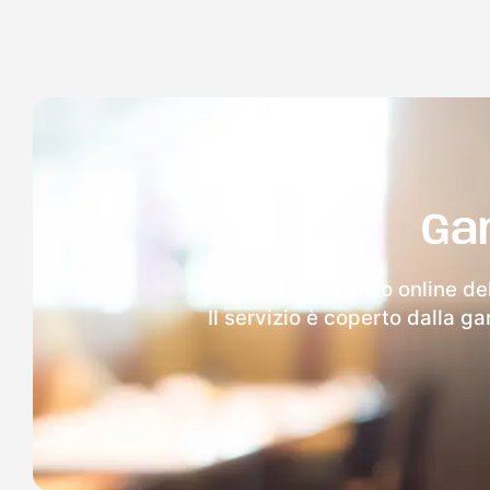
Ga
Dopo l'invio online de
Il servizio è coperto dalla g