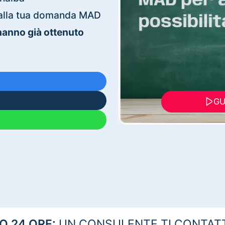
ti alla tua domanda MAD
 hanno già ottenuto
GU
 24 ORE:
UN CONSULENTE TI CONTAT