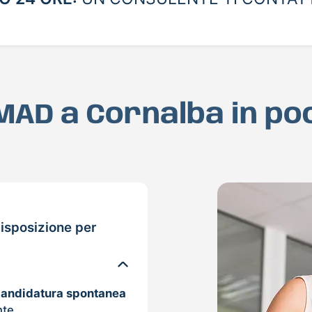
 MAD a Cornalba in p
isposizione per
candidatura spontanea
nte.