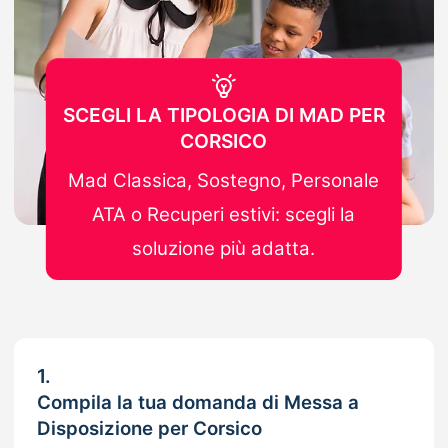
SCEGLI LA TIPOLOGIA DI MAD PER
CORSICO
Mad Classica, Sostegno, Personale
ATA o Recuperi estivi: scegli la
soluzione più adatta.
1.
Compila la tua domanda di Messa a
Disposizione per Corsico