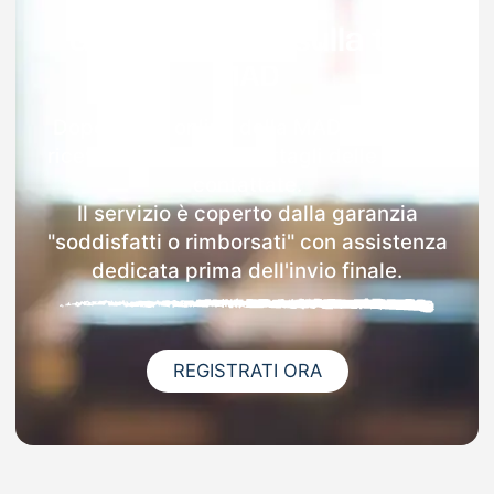
Garanzia 100% sulla tua
MAD
Dopo l'invio online della MAD a Corsico
riceverai via email i dettagli delle scuole
contattate.
Il servizio è coperto dalla garanzia
"soddisfatti o rimborsati" con assistenza
dedicata prima dell'invio finale.
REGISTRATI ORA