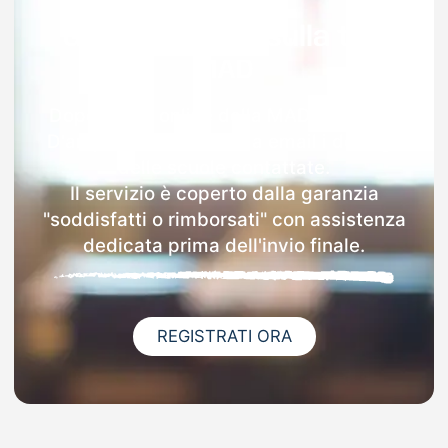
Garanzia 100% sulla tua
MAD
Dopo l'invio online della MAD a Cortina
D'ampezzo riceverai via email i dettagli
delle scuole contattate.
Il servizio è coperto dalla garanzia
"soddisfatti o rimborsati" con assistenza
dedicata prima dell'invio finale.
REGISTRATI ORA