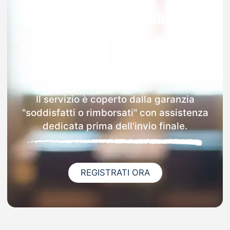
Garanzia 100% sulla tua
MAD
Dopo l'invio online della MAD a Cortino
riceverai via email i dettagli delle scuole
contattate.
Il servizio è coperto dalla garanzia
"soddisfatti o rimborsati" con assistenza
dedicata prima dell'invio finale.
REGISTRATI ORA