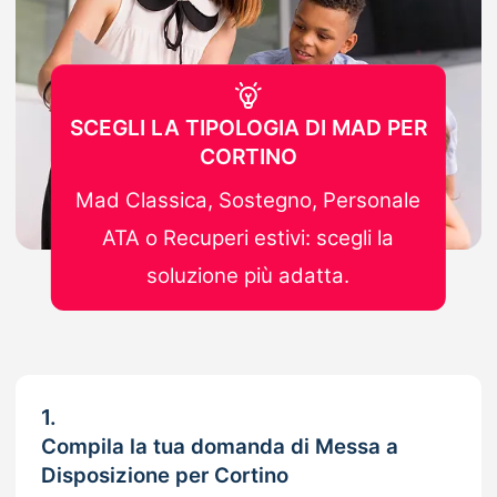
SCEGLI LA TIPOLOGIA DI MAD PER
CORTINO
Mad Classica, Sostegno, Personale
ATA o Recuperi estivi: scegli la
soluzione più adatta.
1.
Compila la tua domanda di Messa a
Disposizione per Cortino