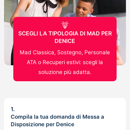
SCEGLI LA TIPOLOGIA DI MAD PER
DENICE
Mad Classica, Sostegno, Personale
ATA o Recuperi estivi: scegli la
soluzione più adatta.
1.
Compila la tua domanda di Messa a
Disposizione per Denice