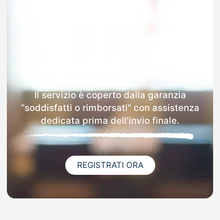
Garanzia 100% sulla tua
MAD
Dopo l'invio online della MAD a Denice
riceverai via email i dettagli delle scuole
contattate.
Il servizio è coperto dalla garanzia
"soddisfatti o rimborsati" con assistenza
dedicata prima dell'invio finale.
REGISTRATI ORA