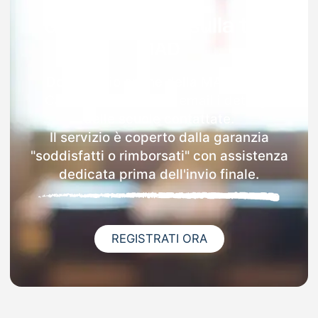
Garanzia 100% sulla tua
MAD
Dopo l'invio online della MAD a Due
Carrare riceverai via email i dettagli
delle scuole contattate.
Il servizio è coperto dalla garanzia
"soddisfatti o rimborsati" con assistenza
dedicata prima dell'invio finale.
REGISTRATI ORA