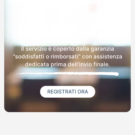
Garanzia 100% sulla tua
MAD
Dopo l'invio online della MAD a Eboli
riceverai via email i dettagli delle scuole
contattate.
Il servizio è coperto dalla garanzia
"soddisfatti o rimborsati" con assistenza
dedicata prima dell'invio finale.
REGISTRATI ORA