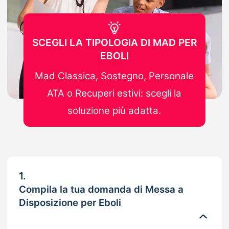
SCEGLI LA TIPOLOGIA DI MAD PER
EBOLI
Mad Classica, Sostegno, Personale
ATA o Recuperi estivi: scegli la
soluzione più adatta.
1.
Compila la tua domanda di Messa a
Disposizione per Eboli