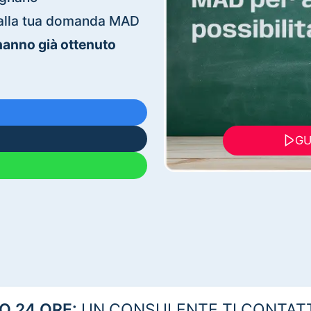
ti alla tua domanda MAD
 hanno già ottenuto
GU
 24 ORE:
UN CONSULENTE TI CONTAT