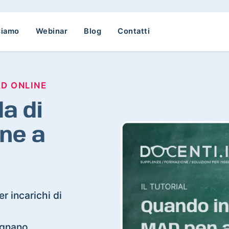
siamo
Webinar
Blog
Contatti
AD ONLINE
a di
ne a
r incarichi di
lignano