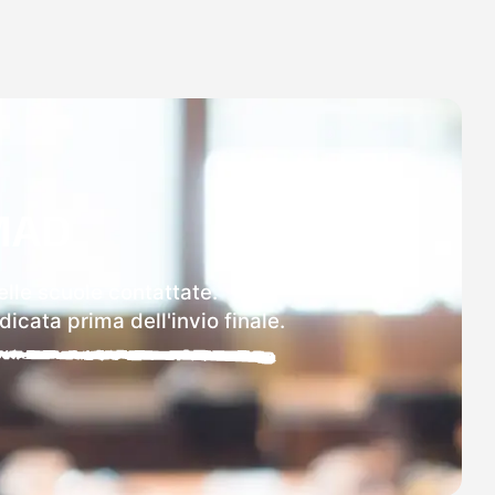
MAD
elle scuole contattate.
icata prima dell'invio finale.