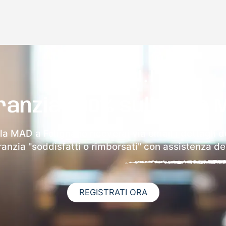
ranzia 100% sulla tua 
lla MAD a Folignano riceverai via email i dettagli d
aranzia "soddisfatti o rimborsati" con assistenza ded
REGISTRATI ORA