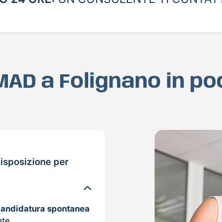
 MAD a Folignano in p
isposizione per
candidatura spontanea
nte.