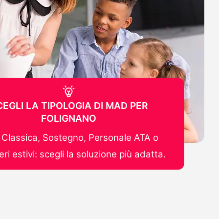
CEGLI LA TIPOLOGIA DI MAD PER
FOLIGNANO
Classica, Sostegno, Personale ATA o
ri estivi: scegli la soluzione più adatta.