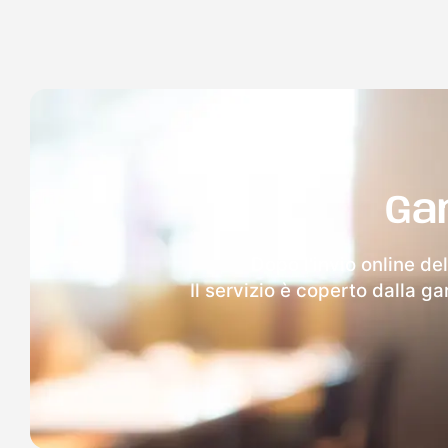
Ga
Dopo l'invio online de
Il servizio è coperto dalla g