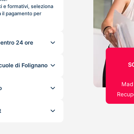
ci e formativi, seleziona
 il pagamento per
 entro 24 ore
S
cuole di Folignano
Mad 
o
Recupe
t