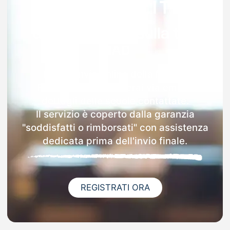
Garanzia 100% sulla tua
MAD
Dopo l'invio online della MAD a
Fontainemore riceverai via email i
dettagli delle scuole contattate.
Il servizio è coperto dalla garanzia
"soddisfatti o rimborsati" con assistenza
dedicata prima dell'invio finale.
REGISTRATI ORA