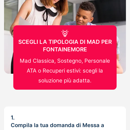
SCEGLI LA TIPOLOGIA DI MAD PER
FONTAINEMORE
Mad Classica, Sostegno, Personale
ATA o Recuperi estivi: scegli la
soluzione più adatta.
1.
Compila la tua domanda di Messa a