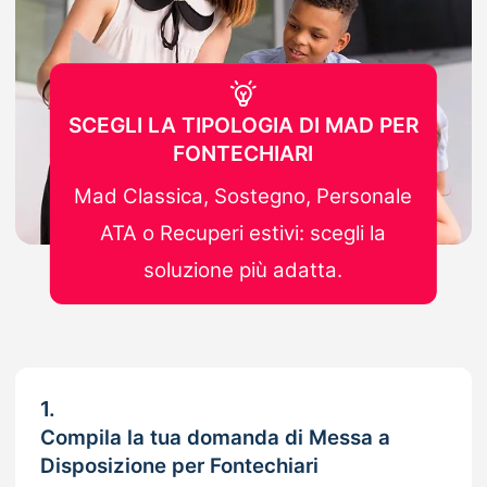
SCEGLI LA TIPOLOGIA DI MAD PER
FONTECHIARI
Mad Classica, Sostegno, Personale
ATA o Recuperi estivi: scegli la
soluzione più adatta.
1.
Compila la tua domanda di Messa a
Disposizione per Fontechiari