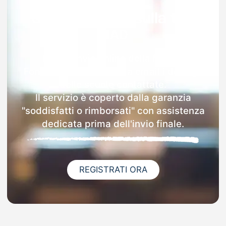
Garanzia 100% sulla tua
MAD
Dopo l'invio online della MAD a
Fontechiari riceverai via email i dettagli
delle scuole contattate.
Il servizio è coperto dalla garanzia
"soddisfatti o rimborsati" con assistenza
dedicata prima dell'invio finale.
REGISTRATI ORA