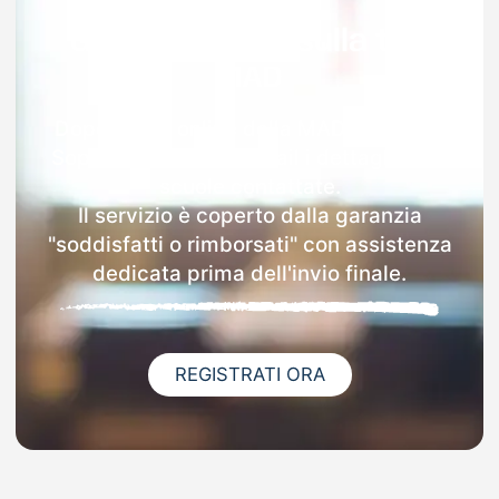
Garanzia 100% sulla tua
MAD
Dopo l'invio online della MAD a Forni Di
Sopra riceverai via email i dettagli delle
scuole contattate.
Il servizio è coperto dalla garanzia
"soddisfatti o rimborsati" con assistenza
dedicata prima dell'invio finale.
REGISTRATI ORA