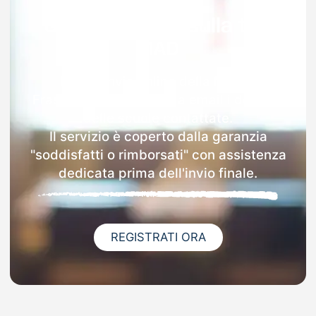
Garanzia 100% sulla tua
MAD
Dopo l'invio online della MAD a
Frassinetto riceverai via email i dettagli
delle scuole contattate.
Il servizio è coperto dalla garanzia
"soddisfatti o rimborsati" con assistenza
dedicata prima dell'invio finale.
REGISTRATI ORA