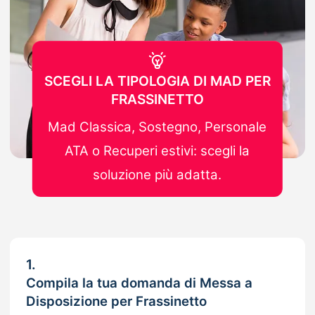
SCEGLI LA TIPOLOGIA DI MAD PER
FRASSINETTO
Mad Classica, Sostegno, Personale
ATA o Recuperi estivi: scegli la
soluzione più adatta.
1.
Compila la tua domanda di Messa a
Disposizione per Frassinetto