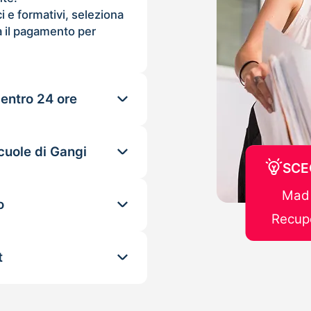
ci e formativi, seleziona
 il pagamento per
 entro 24 ore
cuole di Gangi
SCE
Mad 
o
Recupe
t