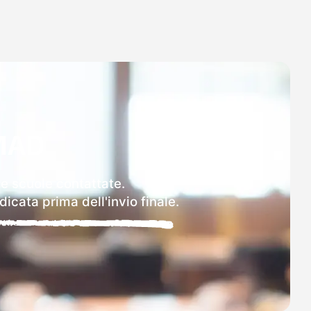
MAD
le scuole contattate.
icata prima dell'invio finale.