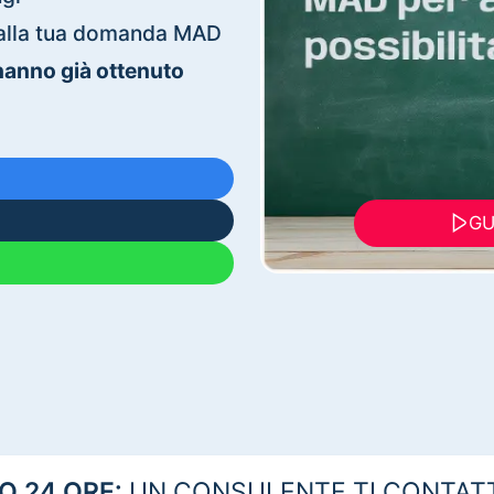
ti alla tua domanda MAD
 hanno già ottenuto
GU
 24 ORE:
UN CONSULENTE TI CONTAT