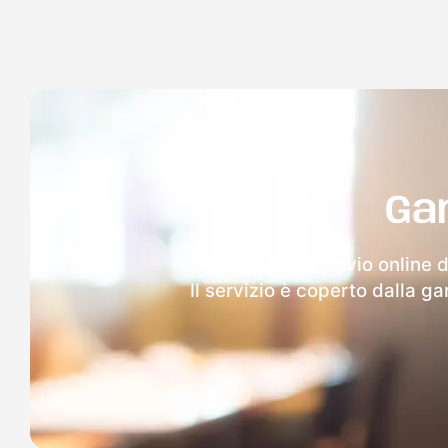
Ga
Dopo l'invio online 
Il servizio è coperto dalla g