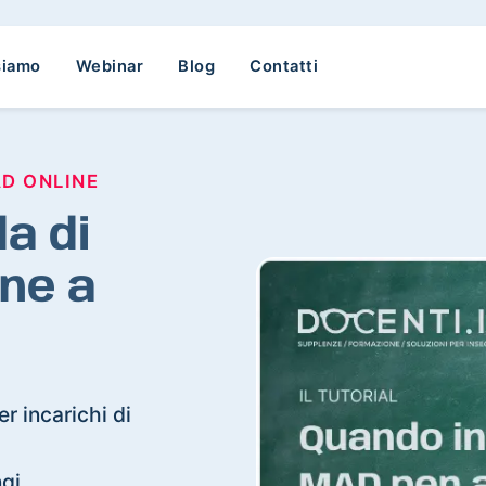
siamo
Webinar
Blog
Contatti
AD ONLINE
a di
ne a
r incarichi di
ngi