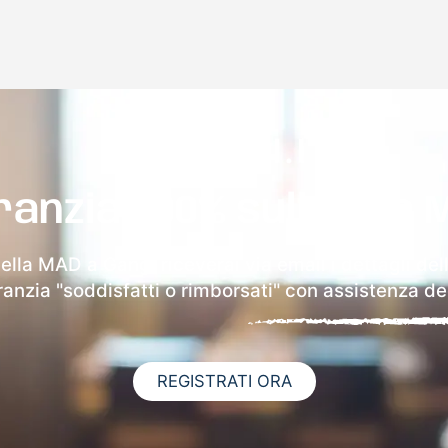
ranzia 100% sulla tua 
della MAD a Gangi riceverai via email i dettagli del
aranzia "soddisfatti o rimborsati" con assistenza ded
REGISTRATI ORA