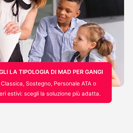
GLI LA TIPOLOGIA DI MAD PER GANGI
Classica, Sostegno, Personale ATA o
ri estivi: scegli la soluzione più adatta.