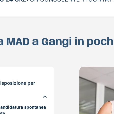
ua MAD a Gangi in poc
isposizione per
candidatura spontanea
nte.