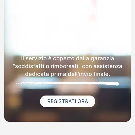
Garanzia 100% sulla tua
MAD
Dopo l'invio online della MAD a Gargnano
riceverai via email i dettagli delle scuole
contattate.
Il servizio è coperto dalla garanzia
"soddisfatti o rimborsati" con assistenza
dedicata prima dell'invio finale.
REGISTRATI ORA