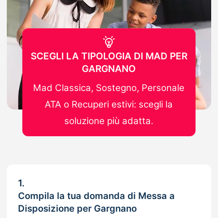
SCEGLI LA TIPOLOGIA DI MAD PER
GARGNANO
Mad Classica, Sostegno, Personale
ATA o Recuperi estivi: scegli la
soluzione più adatta.
1.
Compila la tua domanda di Messa a
Disposizione per Gargnano