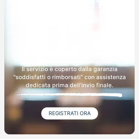
Garanzia 100% sulla tua
MAD
Dopo l'invio online della MAD a
Gonnoscodina riceverai via email i
dettagli delle scuole contattate.
Il servizio è coperto dalla garanzia
"soddisfatti o rimborsati" con assistenza
dedicata prima dell'invio finale.
REGISTRATI ORA