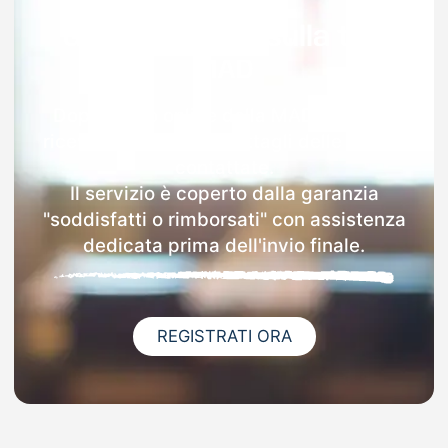
Garanzia 100% sulla tua
MAD
Dopo l'invio online della MAD a Grigno
riceverai via email i dettagli delle scuole
contattate.
Il servizio è coperto dalla garanzia
"soddisfatti o rimborsati" con assistenza
dedicata prima dell'invio finale.
REGISTRATI ORA