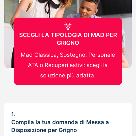
SCEGLI LA TIPOLOGIA DI MAD PER
GRIGNO
Mad Classica, Sostegno, Personale
ATA o Recuperi estivi: scegli la
soluzione più adatta.
1.
Compila la tua domanda di Messa a
Disposizione per Grigno