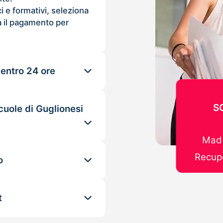
ci e formativi, seleziona
 il pagamento per
 entro 24 ore
S
cuole di Guglionesi
Mad 
Recupe
o
t