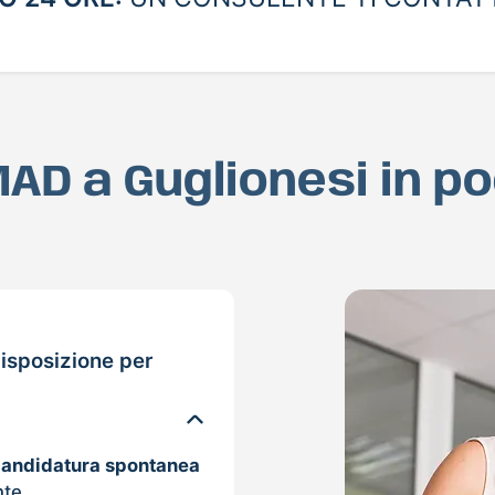
 MAD a Guglionesi in p
isposizione per
candidatura spontanea
nte.