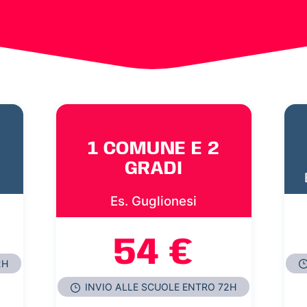
1 COMUNE E 2
GRADI
Es. Guglionesi
54 €
2H
INVIO ALLE SCUOLE ENTRO 72H