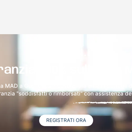
ranzia 100% sulla tua 
la MAD a Guglionesi riceverai via email i dettagli 
aranzia "soddisfatti o rimborsati" con assistenza ded
REGISTRATI ORA