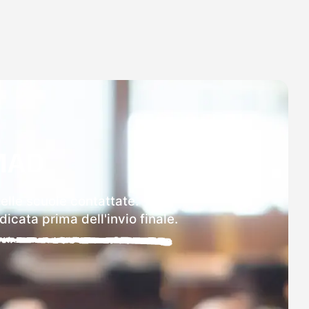
MAD
delle scuole contattate.
icata prima dell'invio finale.