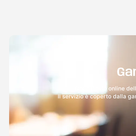
Ga
Dopo l'invio online del
Il servizio è coperto dalla g