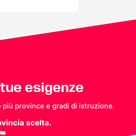
 tue esigenze
 più province e gradi di istruzione.
ovincia scelta.