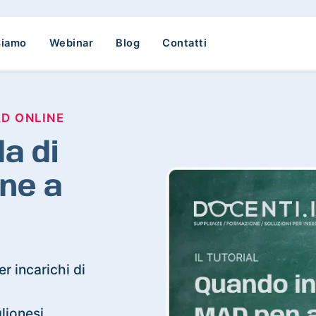
siamo
Webinar
Blog
Contatti
AD ONLINE
a di
ne a
r incarichi di
glionesi