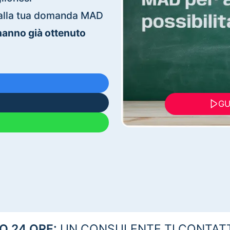
ti alla tua domanda MAD
 hanno già ottenuto
GU
 24 ORE:
UN CONSULENTE TI CONTAT