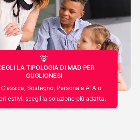
CEGLI LA TIPOLOGIA DI MAD PER
GUGLIONESI
Classica, Sostegno, Personale ATA o
ri estivi: scegli la soluzione più adatta.