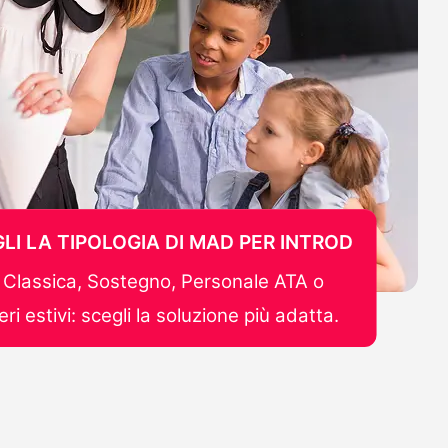
LI LA TIPOLOGIA DI MAD PER INTROD
Classica, Sostegno, Personale ATA o
ri estivi: scegli la soluzione più adatta.