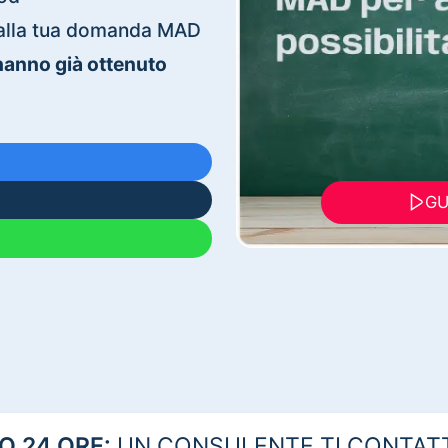
ti alla tua domanda MAD
 hanno già ottenuto
GU
 24 ORE:
UN CONSULENTE TI CONTAT