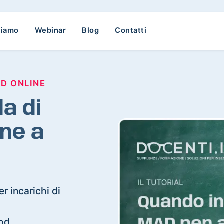
siamo
Webinar
Blog
Contatti
AD ONLINE
a di
ne a
r incarichi di
rod