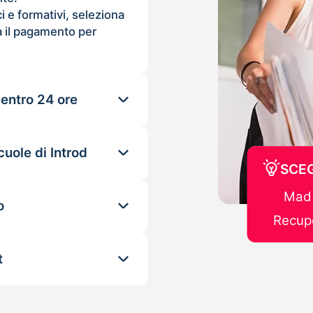
ci e formativi, seleziona
 il pagamento per
 entro 24 ore
uole di Introd
SCEG
Mad 
o
Recupe
t