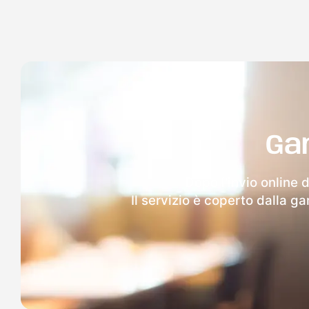
Ga
Dopo l'invio online 
Il servizio è coperto dalla g