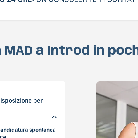
ua MAD a Introd in poc
isposizione per
candidatura spontanea
nte.