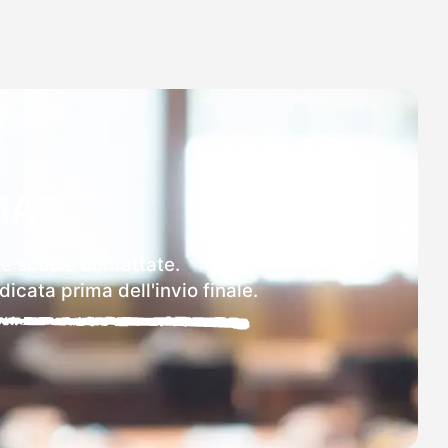
MAD
le scuole contattate.
icata prima dell'invio finale.