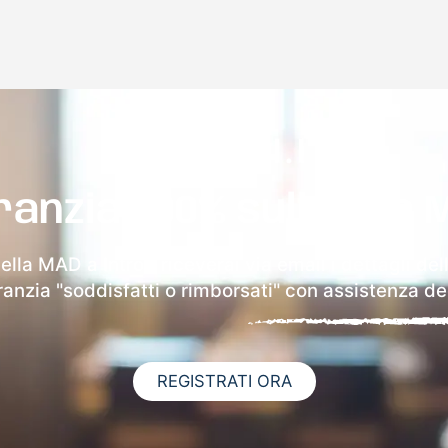
ranzia 100% sulla tua 
della MAD a Introd riceverai via email i dettagli del
aranzia "soddisfatti o rimborsati" con assistenza ded
REGISTRATI ORA