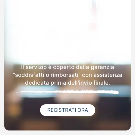
Garanzia 100% sulla tua
MAD
Dopo l'invio online della MAD a
Lamporecchio riceverai via email i
dettagli delle scuole contattate.
Il servizio è coperto dalla garanzia
"soddisfatti o rimborsati" con assistenza
dedicata prima dell'invio finale.
REGISTRATI ORA