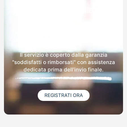
Garanzia 100% sulla tua
MAD
Dopo l'invio online della MAD a Lestizza
riceverai via email i dettagli delle scuole
contattate.
Il servizio è coperto dalla garanzia
"soddisfatti o rimborsati" con assistenza
dedicata prima dell'invio finale.
REGISTRATI ORA