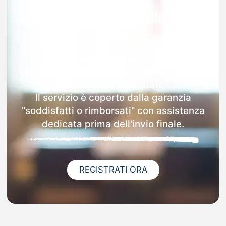
Garanzia 100% sulla tua
MAD
Dopo l'invio online della MAD a
Locorotondo riceverai via email i dettagli
delle scuole contattate.
Il servizio è coperto dalla garanzia
"soddisfatti o rimborsati" con assistenza
dedicata prima dell'invio finale.
REGISTRATI ORA