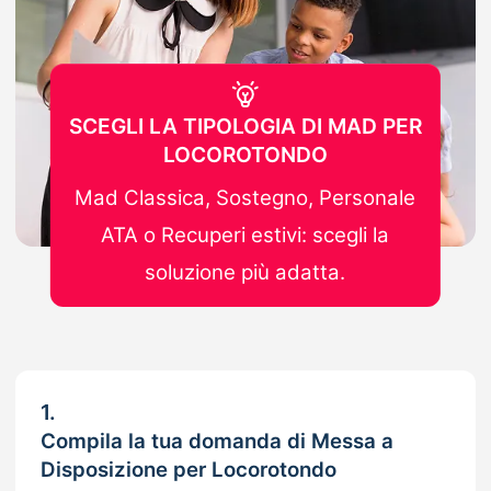
SCEGLI LA TIPOLOGIA DI MAD PER
LOCOROTONDO
Mad Classica, Sostegno, Personale
ATA o Recuperi estivi: scegli la
soluzione più adatta.
1.
Compila la tua domanda di Messa a
Disposizione per Locorotondo