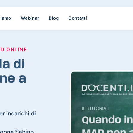
siamo
Webinar
Blog
Contatti
AD ONLINE
a di
ne a
r incarichi di
ongone Sabino