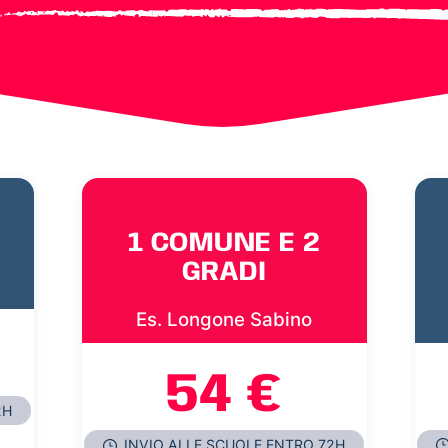
1 COMUNE E 2
GRADI
Es. Longone Sabino
54 €
2H
INVIO ALLE SCUOLE ENTRO 72H