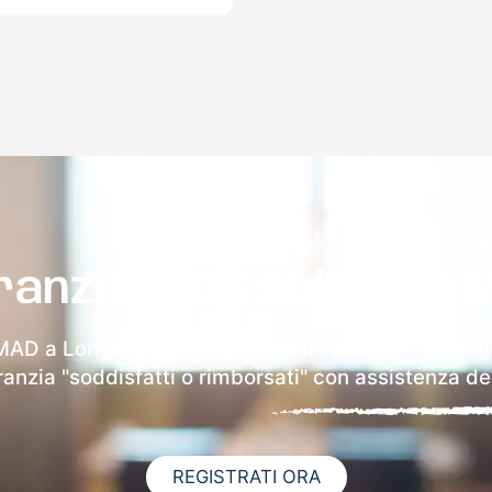
ranzia 100% sulla tua 
 MAD a Longone Sabino riceverai via email i dettagl
aranzia "soddisfatti o rimborsati" con assistenza ded
REGISTRATI ORA