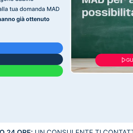
ti alla tua domanda MAD
 hanno già ottenuto
GU
 24 ORE:
UN CONSULENTE TI CONTAT