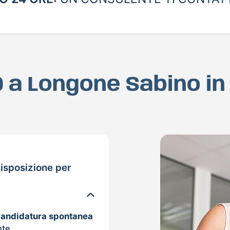
D a Longone Sabino i
isposizione per
candidatura spontanea
nte.