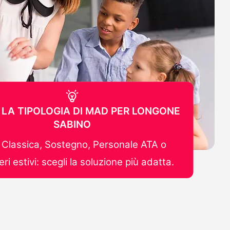
 LA TIPOLOGIA DI MAD PER LONGONE
SABINO
Classica, Sostegno, Personale ATA o
ri estivi: scegli la soluzione più adatta.