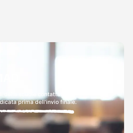
MAD
i delle scuole contattate.
icata prima dell'invio finale.