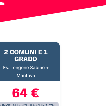
2 COMUNI E 1
GRADO
Es. Longone Sabino +
Mantova
64 €
INVIO ALLE SCUOLE ENTRO 72H