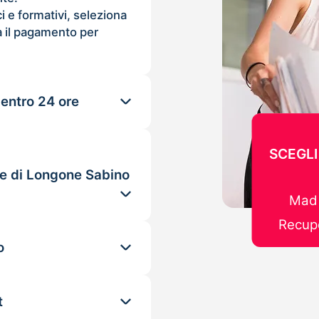
ci e formativi, seleziona
 il pagamento per
 entro 24 ore
SCEGLI
le di Longone Sabino
Mad 
Recupe
o
t