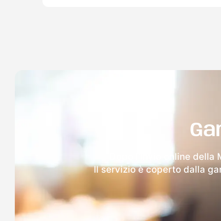
Ga
Dopo l'invio online della
Il servizio è coperto dalla g