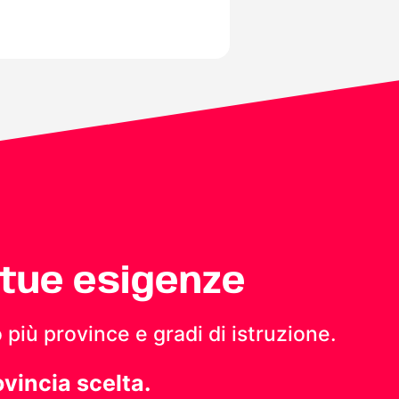
 tue esigenze
 più province e gradi di istruzione.
ovincia scelta.