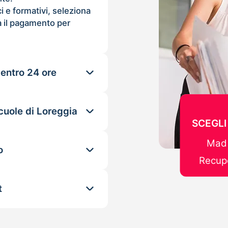
ci e formativi, seleziona
 il pagamento per
 entro 24 ore
cuole di Loreggia
SCEGLI
Mad 
o
Recupe
t