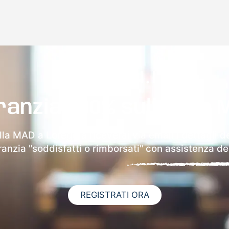
ranzia 100% sulla tua 
lla MAD a Loreggia riceverai via email i dettagli d
aranzia "soddisfatti o rimborsati" con assistenza ded
REGISTRATI ORA