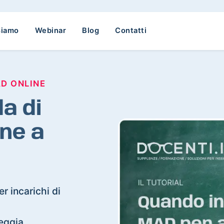
siamo
Webinar
Blog
Contatti
AD ONLINE
a di
ne a
r incarichi di
reggia