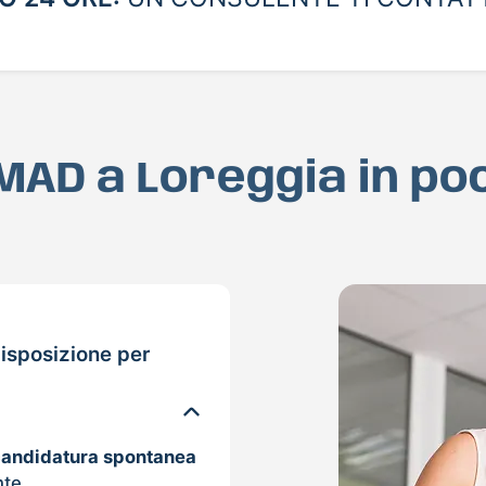
a MAD a Loreggia in po
isposizione per
candidatura spontanea
nte.