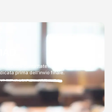
MAD
elle scuole contattate.
icata prima dell'invio finale.