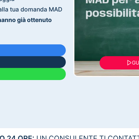
ti alla tua domanda MAD
 hanno già ottenuto
GU
 24 ORE:
UN CONSULENTE TI CONTAT