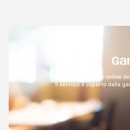
Ga
Dopo l'invio online de
Il servizio è coperto dalla g