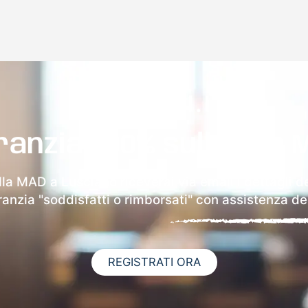
ranzia 100% sulla tua 
lla MAD a Lusciano riceverai via email i dettagli d
aranzia "soddisfatti o rimborsati" con assistenza ded
REGISTRATI ORA