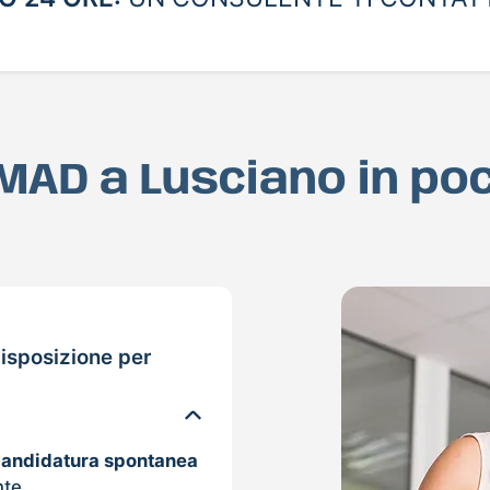
a MAD a Lusciano in po
isposizione per
candidatura spontanea
nte.