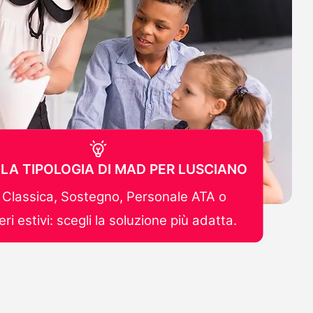
 LA TIPOLOGIA DI MAD PER LUSCIANO
Classica, Sostegno, Personale ATA o
ri estivi: scegli la soluzione più adatta.