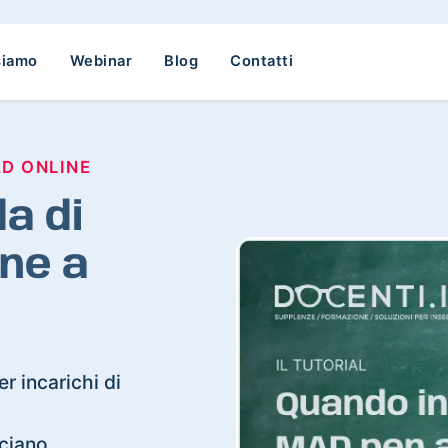
siamo
Webinar
Blog
Contatti
AD ONLINE
a di
ne a
r incarichi di
sciano