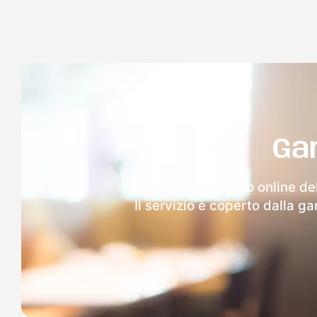
Ga
Dopo l'invio online de
Il servizio è coperto dalla g