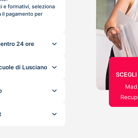
ci e formativi, seleziona
 il pagamento per
 entro 24 ore
cuole di Lusciano
SCEGLI
Mad 
o
Recupe
t