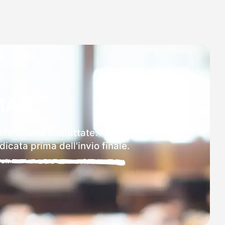
MAD
elle scuole contattate.
icata prima dell'invio finale.