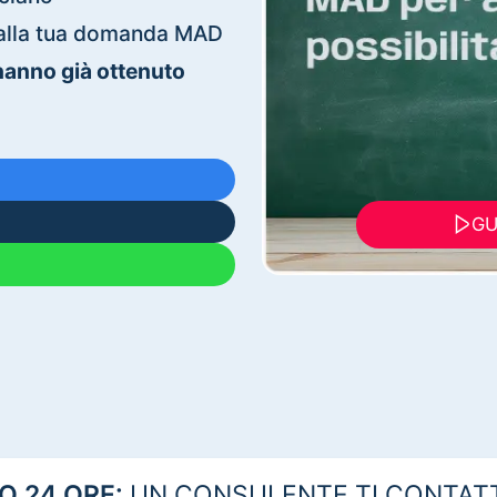
ti alla tua domanda MAD
 hanno già ottenuto
GU
 24 ORE:
UN CONSULENTE TI CONTAT