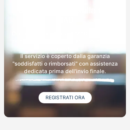
Garanzia 100% sulla tua
MAD
Dopo l'invio online della MAD a Lusevera
riceverai via email i dettagli delle scuole
contattate.
Il servizio è coperto dalla garanzia
"soddisfatti o rimborsati" con assistenza
dedicata prima dell'invio finale.
REGISTRATI ORA