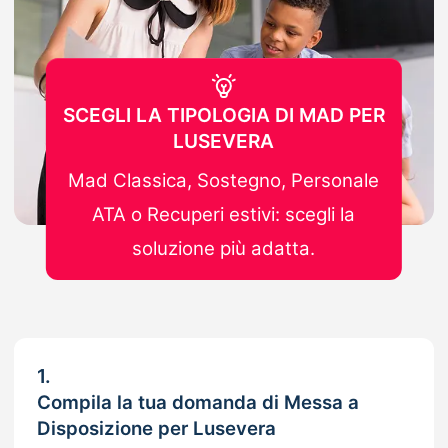
SCEGLI LA TIPOLOGIA DI MAD PER
LUSEVERA
Mad Classica, Sostegno, Personale
ATA o Recuperi estivi: scegli la
soluzione più adatta.
1.
Compila la tua domanda di Messa a
Disposizione per Lusevera