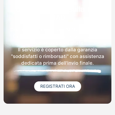
Garanzia 100% sulla tua
MAD
Dopo l'invio online della MAD a Macerata
Campania riceverai via email i dettagli
delle scuole contattate.
Il servizio è coperto dalla garanzia
"soddisfatti o rimborsati" con assistenza
dedicata prima dell'invio finale.
REGISTRATI ORA