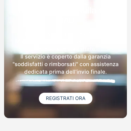
Garanzia 100% sulla tua
MAD
Dopo l'invio online della MAD a
Madruzzo riceverai via email i dettagli
delle scuole contattate.
Il servizio è coperto dalla garanzia
"soddisfatti o rimborsati" con assistenza
dedicata prima dell'invio finale.
REGISTRATI ORA