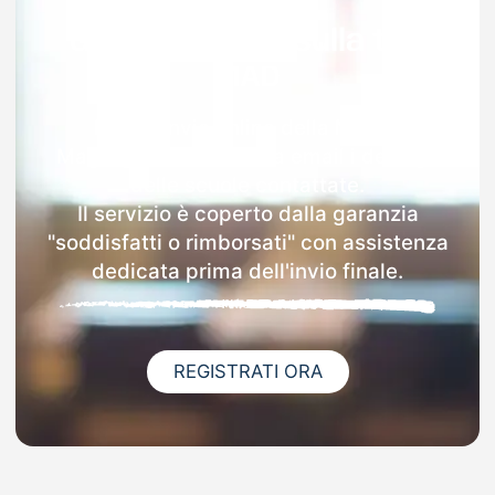
Garanzia 100% sulla tua
MAD
Dopo l'invio online della MAD a
Magreglio riceverai via email i dettagli
delle scuole contattate.
Il servizio è coperto dalla garanzia
"soddisfatti o rimborsati" con assistenza
dedicata prima dell'invio finale.
REGISTRATI ORA