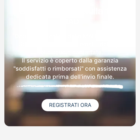
Garanzia 100% sulla tua
MAD
Dopo l'invio online della MAD a Maiolati
Spontini riceverai via email i dettagli
delle scuole contattate.
Il servizio è coperto dalla garanzia
"soddisfatti o rimborsati" con assistenza
dedicata prima dell'invio finale.
REGISTRATI ORA