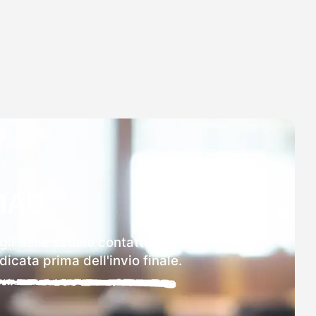
MAD
gli delle scuole contattate.
icata prima dell'invio finale.