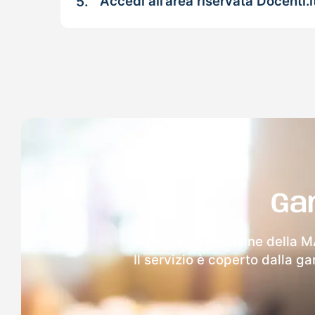
5.
Accedi all’area riservata Docenti.i
Ga
Dopo l'invio online della M
Il servizio è coperto dalla g