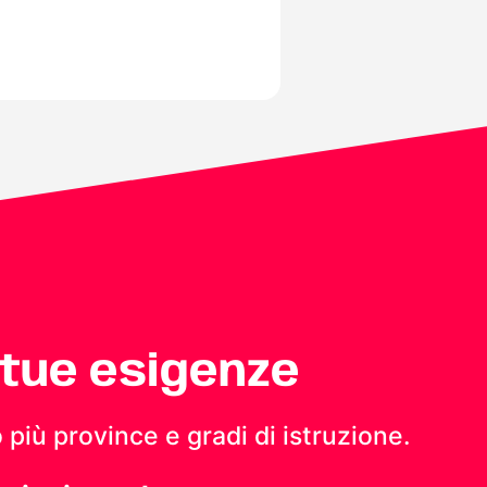
 tue esigenze
 più province e gradi di istruzione.