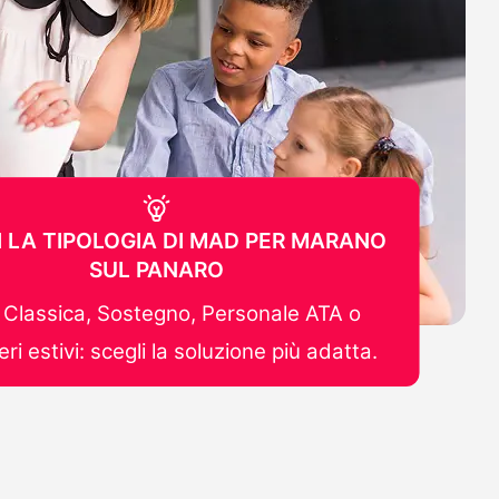
I LA TIPOLOGIA DI MAD PER MARANO
SUL PANARO
Classica, Sostegno, Personale ATA o
ri estivi: scegli la soluzione più adatta.