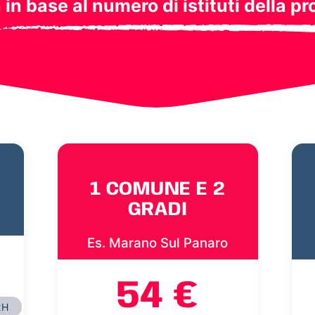
a in base al numero di istituti della pr
1 COMUNE E 2
GRADI
Es. Marano Sul Panaro
54 €
2H