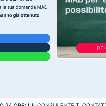
ti alla tua domanda MAD
 hanno già ottenuto
GU
 24 ORE:
UN CONSULENTE TI CONTAT