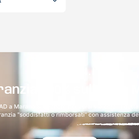
t
ranzia 100% sulla tua 
AD a Marano Sul Panaro riceverai via email i detta
aranzia "soddisfatti o rimborsati" con assistenza ded