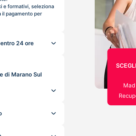
ci e formativi, seleziona
 il pagamento per
 entro 24 ore
SCEGL
le di Marano Sul
Mad 
Recupe
o