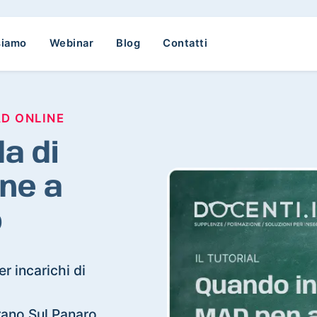
siamo
Webinar
Blog
Contatti
AD ONLINE
a di
ne a
o
r incarichi di
arano Sul Panaro