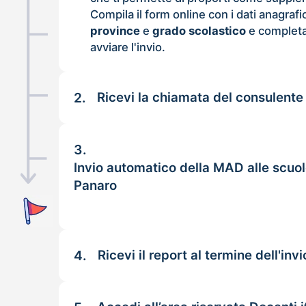
Compila il form online con i dati anagrafi
province
e
grado scolastico
e completa
avviare l'invio.
2.
Ricevi la chiamata del consulente
3.
Invio automatico della MAD alle scuo
Panaro
4.
Ricevi il report al termine dell'invi