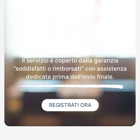
Garanzia 100% sulla tua
MAD
Dopo l'invio online della MAD a
Marostica riceverai via email i dettagli
delle scuole contattate.
Il servizio è coperto dalla garanzia
"soddisfatti o rimborsati" con assistenza
dedicata prima dell'invio finale.
REGISTRATI ORA