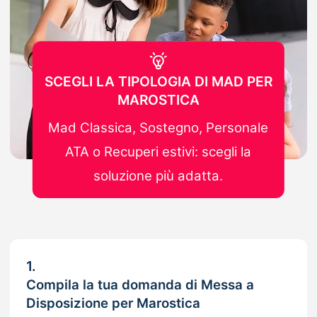
SCEGLI LA TIPOLOGIA DI MAD PER
MAROSTICA
Mad Classica, Sostegno, Personale
ATA o Recuperi estivi: scegli la
soluzione più adatta.
1.
Compila la tua domanda di Messa a
Disposizione per Marostica