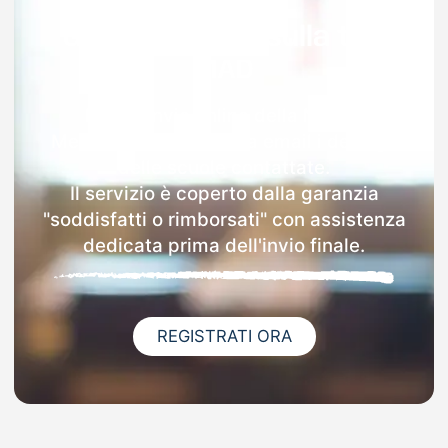
Garanzia 100% sulla tua
MAD
Dopo l'invio online della MAD a
Mezzenile riceverai via email i dettagli
delle scuole contattate.
Il servizio è coperto dalla garanzia
"soddisfatti o rimborsati" con assistenza
dedicata prima dell'invio finale.
REGISTRATI ORA