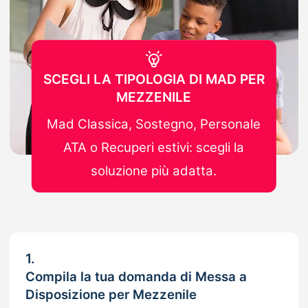
SCEGLI LA TIPOLOGIA DI MAD PER
MEZZENILE
Mad Classica, Sostegno, Personale
ATA o Recuperi estivi: scegli la
soluzione più adatta.
1.
Compila la tua domanda di Messa a
Disposizione per Mezzenile