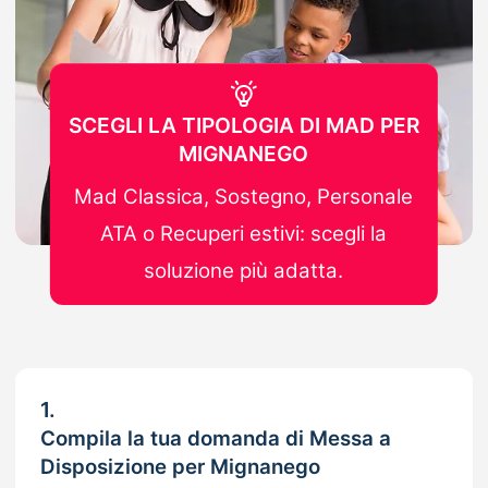
SCEGLI LA TIPOLOGIA DI MAD PER
MIGNANEGO
Mad Classica, Sostegno, Personale
ATA o Recuperi estivi: scegli la
soluzione più adatta.
1.
Compila la tua domanda di Messa a
Disposizione per Mignanego