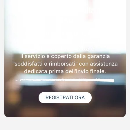
Garanzia 100% sulla tua
MAD
Dopo l'invio online della MAD a
Mignanego riceverai via email i dettagli
delle scuole contattate.
Il servizio è coperto dalla garanzia
"soddisfatti o rimborsati" con assistenza
dedicata prima dell'invio finale.
REGISTRATI ORA