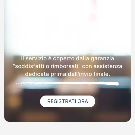
Garanzia 100% sulla tua
MAD
Dopo l'invio online della MAD a Mileto
riceverai via email i dettagli delle scuole
contattate.
Il servizio è coperto dalla garanzia
"soddisfatti o rimborsati" con assistenza
dedicata prima dell'invio finale.
REGISTRATI ORA