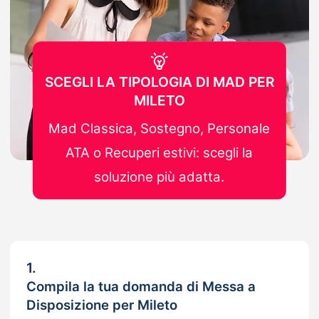
SCEGLI LA TIPOLOGIA DI MAD PER
MILETO
Mad Classica, Sostegno, Personale
ATA o Recuperi estivi: scegli la
soluzione più adatta.
1.
Compila la tua domanda di Messa a
Disposizione per Mileto