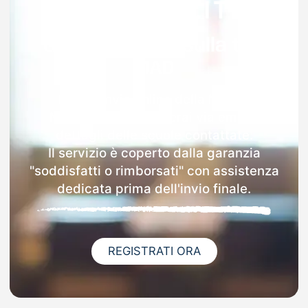
Garanzia 100% sulla tua
MAD
Dopo l'invio online della MAD a
Mombaroccio riceverai via email i
dettagli delle scuole contattate.
Il servizio è coperto dalla garanzia
"soddisfatti o rimborsati" con assistenza
dedicata prima dell'invio finale.
REGISTRATI ORA