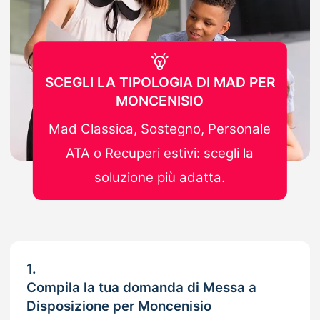
SCEGLI LA TIPOLOGIA DI MAD PER
MONCENISIO
Mad Classica, Sostegno, Personale
ATA o Recuperi estivi: scegli la
soluzione più adatta.
1.
Compila la tua domanda di Messa a
Disposizione per Moncenisio