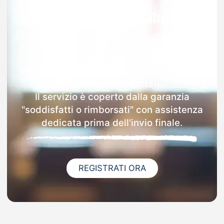
Garanzia 100% sulla tua
MAD
Dopo l'invio online della MAD a
Moncenisio riceverai via email i dettagli
delle scuole contattate.
Il servizio è coperto dalla garanzia
"soddisfatti o rimborsati" con assistenza
dedicata prima dell'invio finale.
REGISTRATI ORA