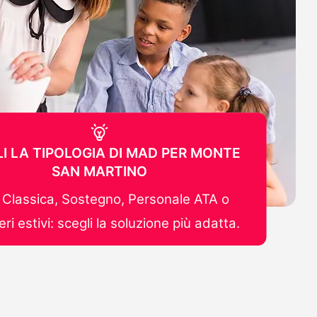
I LA TIPOLOGIA DI MAD PER MONTE
SAN MARTINO
Classica, Sostegno, Personale ATA o
ri estivi: scegli la soluzione più adatta.