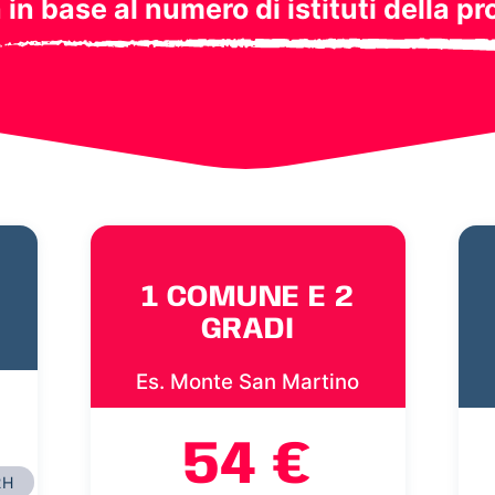
a in base al numero di istituti della pr
1 COMUNE E 2
GRADI
Es. Monte San Martino
54 €
2H