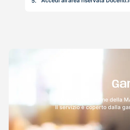
5.
Accedi all’area riservata Docenti.i
Ga
Dopo l'invio online della M
Il servizio è coperto dalla g