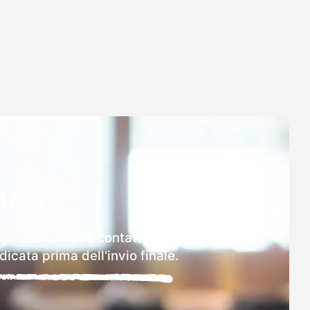
MAD
gli delle scuole contattate.
icata prima dell'invio finale.