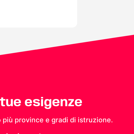
 tue esigenze
 più province e gradi di istruzione.