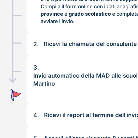
Compila il form online con i dati anagrafi
province
e
grado scolastico
e completa
avviare l'invio.
2.
Ricevi la chiamata del consulente
3.
Invio automatico della MAD alle scuo
Martino
4.
Ricevi il report al termine dell'invi