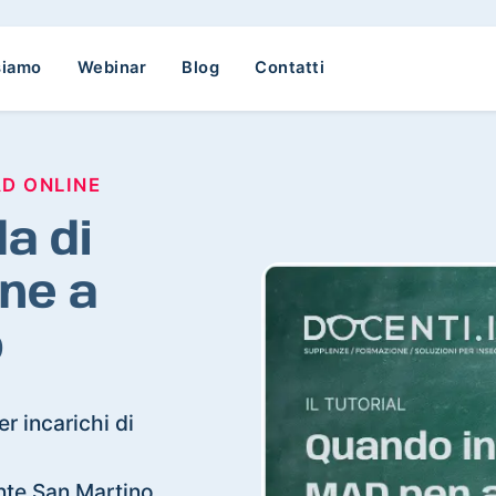
siamo
Webinar
Blog
Contatti
AD ONLINE
a di
ne a
o
r incarichi di
onte San Martino