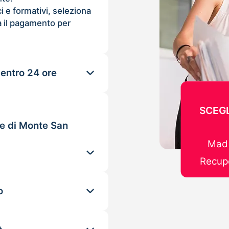
ci e formativi, seleziona
 il pagamento per
 entro 24 ore
SCEGL
le di Monte San
Mad 
Recupe
o