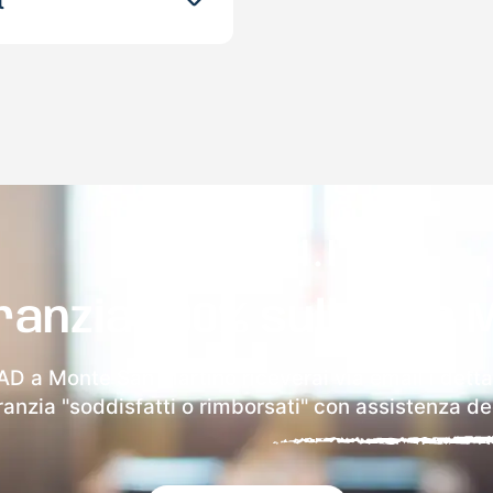
t
ranzia 100% sulla tua 
AD a Monte San Martino riceverai via email i detta
aranzia "soddisfatti o rimborsati" con assistenza ded