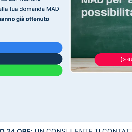
ti alla tua domanda MAD
 hanno già ottenuto
GU
 24 ORE:
UN CONSULENTE TI CONTAT