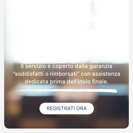
Garanzia 100% sulla tua
MAD
Dopo l'invio online della MAD a
Montecorvino Pugliano riceverai via
email i dettagli delle scuole contattate.
Il servizio è coperto dalla garanzia
"soddisfatti o rimborsati" con assistenza
dedicata prima dell'invio finale.
REGISTRATI ORA