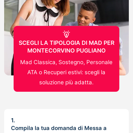
SCEGLI LA TIPOLOGIA DI MAD PER
MONTECORVINO PUGLIANO
Mad Classica, Sostegno, Personale
ATA o Recuperi estivi: scegli la
soluzione più adatta.
1.
Compila la tua domanda di Messa a